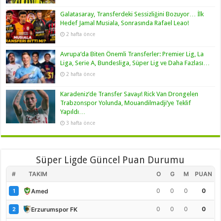
Galatasaray, Transferdeki Sessizliğini Bozuyor… İlk
Hedef Jamal Musiala, Sonrasında Rafael Leao!
2 hafta önce
Avrupa’da Biten Önemli Transferler: Premier Lig, La
Liga, Serie A, Bundesliga, Süper Lig ve Daha Fazlası…
2 hafta önce
Karadeniz’de Transfer Savaşı! Rick Van Drongelen
Trabzonspor Yolunda, Mouandilmadji’ye Teklif
Yapıldı…
3 hafta önce
Süper Ligde Güncel Puan Durumu
#
TAKIM
O
G
M
PUAN
0
0
0
0
Amed
1
0
0
0
0
Erzurumspor FK
2