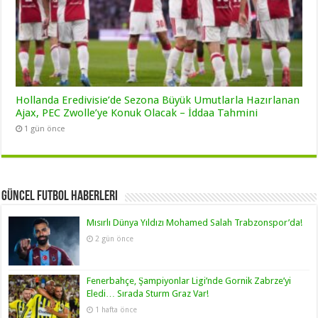
Hollanda Eredivisie’de Sezona Büyük Umutlarla Hazırlanan
Ajax, PEC Zwolle’ye Konuk Olacak – İddaa Tahmini
1 gün önce
Güncel Futbol Haberleri
Mısırlı Dünya Yıldızı Mohamed Salah Trabzonspor’da!
2 gün önce
Fenerbahçe, Şampiyonlar Ligi’nde Gornik Zabrze’yi
Eledi… Sırada Sturm Graz Var!
1 hafta önce