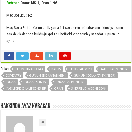
Betroad
Oranı: MS 1, Oran 1.96
Maç Sonucu: 1-2
Maç Sonu Editör Yorumu: İlk yarısı 1-1 sona eren müsabakanın ikinci yarısının
son dakikalarında bulduğu gol ile Sheffield Wednesday sahadan 3 puan ile
ayrıldı.
Etiket
5 EKIM 2024 IDDAA
BAHIS
BAHIS TAHMINI
BAHIS TAHMINLERI
COVENTRY
GÜNÜN IDDAA TAHMINI
GÜNÜN IDDAA TAHMINLERI
IDDAA
IDDAA TAHMINI
IDDAA TAHMINLERI
İNGILTERE CHAMPIONSHIP
ORAN
SHEFFIELD WEDNESDAY
Hakkında Ayaz Karacan