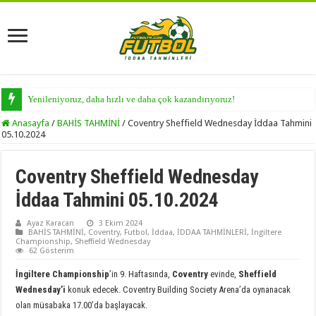
Yenileniyoruz, daha hızlı ve daha çok kazandırıyoruz!
Anasayfa
/
BAHİS TAHMİNİ
/
Coventry Sheffield Wednesday İddaa Tahmini
05.10.2024
Coventry Sheffield Wednesday
İddaa Tahmini 05.10.2024
Ayaz Karacan
3 Ekim 2024
BAHİS TAHMİNİ
,
Coventry
,
Futbol
,
İddaa
,
İDDAA TAHMİNLERİ
,
İngiltere
Championship
,
Sheffield Wednesday
62 Gösterim
İngiltere Championship
’in 9. Haftasında,
Coventry
evinde,
Sheffield
Wednesday’i
konuk edecek. Coventry Building Society Arena’da oynanacak
olan müsabaka 17.00’da başlayacak.