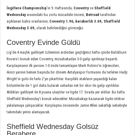
İngiltere Championship
’in 9. Haftasında;
Coventry
ve
Sheffield
Wednesday
arasındaki bu zorlu mücadele öncesi,
Betroad
tarafından
açıklanan bahis oranlarının;
Coventry 1.96, beraberlik 3.69, Sheffield
Wednesday 3.69,
olarak belirlendiğini göreceğiz.
Coventry Evinde Güldü
Lig’de 4 maçlık galibiyet özleminin ardından geçtiğimiz hafta içinde Balckburn
Rovers’ı konuk eden Coventry, müsabakadan 3-0 galip ayrılmayı başardı.
Karşılaşmanın ilk yarısını 1-0 önde tamamlayan Mark Robins’in öğrencileri,
ikinci yarının hemen başında bir dönem Antalyaspor formasını da terleten Hadji
Wright’ın golü ile farkı 2’ye çıkarttılar. Karşılıklı atakların yaşandığı kalan
bölümlerde de 1 gol daha bularak sahadan net bir skor ile galip ayrıldılar.
Aldıkları galibiyet ile 8 puana ulaştılar ve ligde 17. Sırada yer aldılar. Bu hafta
Sheffield Wednesday’i konuk edecekler. Müsabakayı kazanarak ligde istikrar
yakalamaya çalışacaklar. Karşılaşma öncesinde Jamie Allen sakatlığı sebebiyle
takımdaki yerini alamayacak.
Sheffield Wednesday Golsüz
Berabere