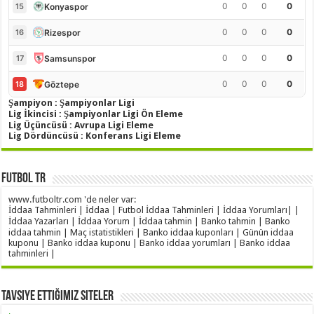
0
0
0
0
Konyaspor
15
0
0
0
0
Rizespor
16
0
0
0
0
Samsunspor
17
0
0
0
0
Göztepe
18
Şampiyon : Şampiyonlar Ligi
Lig İkincisi : Şampiyonlar Ligi Ön Eleme
Lig Üçüncüsü : Avrupa Ligi Eleme
Lig Dördüncüsü : Konferans Ligi Eleme
Futbol TR
www.futboltr.com 'de neler var:
İddaa Tahminleri | İddaa | Futbol İddaa Tahminleri | İddaa Yorumları| |
İddaa Yazarları | İddaa Yorum | İddaa tahmin | Banko tahmin | Banko
iddaa tahmin | Maç istatistikleri | Banko iddaa kuponları | Günün iddaa
kuponu | Banko iddaa kuponu | Banko iddaa yorumları | Banko iddaa
tahminleri |
Tavsiye Ettiğimiz Siteler