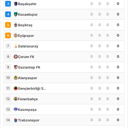
0
0
0
0
Başakşehir
3
0
0
0
0
Kocaelispor
4
0
0
0
0
Beşiktaş
5
0
0
0
0
Eyüpspor
6
0
0
0
0
Galatasaray
7
0
0
0
0
Çorum FK
8
0
0
0
0
Gaziantep FK
9
0
0
0
0
Alanyaspor
10
0
0
0
0
Gençlerbirliği S.K.
11
0
0
0
0
Fenerbahçe
12
0
0
0
0
Kasımpaşa
13
0
0
0
0
Trabzonspor
14