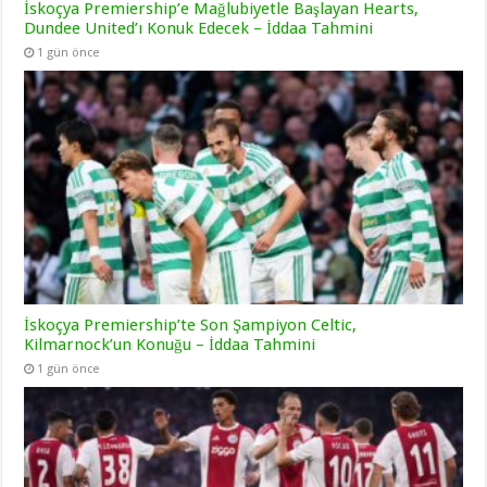
İskoçya Premiership’e Mağlubiyetle Başlayan Hearts,
Dundee United’ı Konuk Edecek – İddaa Tahmini
1 gün önce
İskoçya Premiership’te Son Şampiyon Celtic,
Kilmarnock’un Konuğu – İddaa Tahmini
1 gün önce