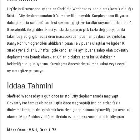
Lig’de istikrarsız sonuçlar alan Sheffield Wednesday, son olarak konuk olduğu
Bristol City deplasmanından 0-0 beraberlik ile ayrıldı. Karşılaşmanın ilk yarısı
daha çok orta saha mücadelesi şeklinde geçti ve taraflar soyunma odalarına 0-
0 beraberlik ile girdiler. İkinci yarıda da senaryo pek fazla değişmeyince iki
takım başladığı gibi sona eren müsabakadan puanları paylaşarak ayrıldılar.
Danny Röhl’ün öğrencileri aldıkları 1 puan ile 8 puana ulaştılar ve ligde 19.
Sırada yer aldılar. Bu hafta ligde kendileri ile aynı puana sahip olan Coventry
deplasmanına konuk olacaklar. Onları oldukça zoru bir 90 dakikanın
beklediğini düşünüyorum. Karşılaşma öncesinde takımda sakat veya cezalı
oyuncu göze çarpmıyor.
İddaa Tahmini
Sheffied Wednesday, 3 gün önce Bristol City deplasmanında maç yaptı.
Coventry ise hem rakibinden 1 gün önce maç yaptığı için onlardan fazla
dinlenme fırsatı bulmuş olacak hem de hiç deplasmana gitmediği için avantajı
olacak. Mark Robins ve öğrencilerinin evlerinde kazanmalarını bekliyorum.
İddaa Oranı: MS 1, Oran 1.72