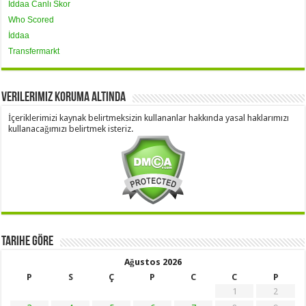
İddaa Canlı Skor
Who Scored
İddaa
Transfermarkt
Verilerimiz Koruma Altında
İçeriklerimizi kaynak belirtmeksizin kullananlar hakkında yasal haklarımızı
kullanacağımızı belirtmek isteriz.
Tarihe Göre
Ağustos 2026
P
S
Ç
P
C
C
P
1
2