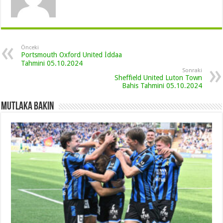
Önceki
Portsmouth Oxford United İddaa
Tahmini 05.10.2024
Sonraki
Sheffield United Luton Town
Bahis Tahmini 05.10.2024
Mutlaka Bakın