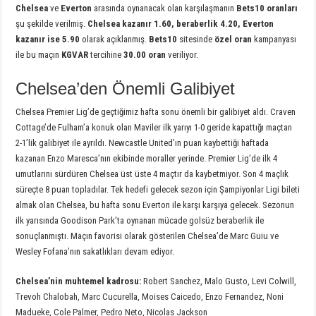
Chelsea
ve
Everton
arasında oynanacak olan karşılaşmanın
Bets10 oranları
şu şekilde verilmiş.
Chelsea kazanır 1.60, beraberlik 4.20, Everton
kazanır ise 5.90
olarak açıklanmış.
Bets10
sitesinde
özel oran
kampanyası
ile bu maçın
KGVAR
tercihine
30.00 oran
veriliyor.
Chelsea’den Önemli Galibiyet
Chelsea Premier Lig’de geçtiğimiz hafta sonu önemli bir galibiyet aldı. Craven
Cottage’de Fulham’a konuk olan Maviler ilk yarıyı 1-0 geride kapattığı maçtan
2-1’lik galibiyet ile ayrıldı. Newcastle United’ın puan kaybettiği haftada
kazanan Enzo Maresca’nın ekibinde moraller yerinde. Premier Lig’de ilk 4
umutlarını sürdüren Chelsea üst üste 4 maçtır da kaybetmiyor. Son 4 maçlık
süreçte 8 puan topladılar. Tek hedefi gelecek sezon için Şampiyonlar Ligi bileti
almak olan Chelsea, bu hafta sonu Everton ile karşı karşıya gelecek. Sezonun
ilk yarısında Goodison Park’ta oynanan mücade golsüz beraberlik ile
sonuçlanmıştı. Maçın favorisi olarak gösterilen Chelsea’de Marc Guiu ve
Wesley Fofana’nın sakatlıkları devam ediyor.
Chelsea’nin muhtemel kadrosu:
Robert Sanchez, Malo Gusto, Levi Colwill,
Trevoh Chalobah, Marc Cucurella, Moises Caicedo, Enzo Fernandez, Noni
Madueke, Cole Palmer, Pedro Neto, Nicolas Jackson