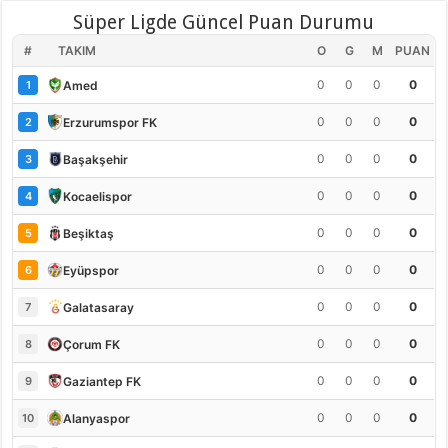
Süper Ligde Güncel Puan Durumu
#
TAKIM
O
G
M
PUAN
0
0
0
0
Amed
1
0
0
0
0
Erzurumspor FK
2
0
0
0
0
Başakşehir
3
0
0
0
0
Kocaelispor
4
0
0
0
0
Beşiktaş
5
0
0
0
0
Eyüpspor
6
0
0
0
0
Galatasaray
7
0
0
0
0
Çorum FK
8
0
0
0
0
Gaziantep FK
9
0
0
0
0
Alanyaspor
10