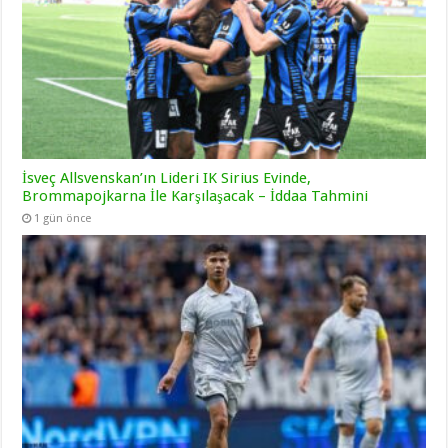
İsveç Allsvenskan’ın Lideri IK Sirius Evinde,
Brommapojkarna İle Karşılaşacak – İddaa Tahmini
1 gün önce