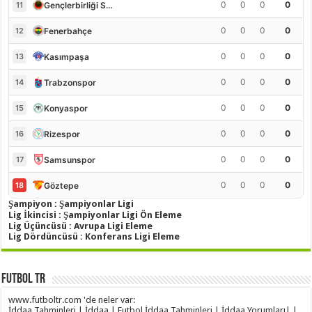
0
0
0
0
Gençlerbirliği S.K.
11
0
0
0
0
Fenerbahçe
12
0
0
0
0
Kasımpaşa
13
0
0
0
0
Trabzonspor
14
0
0
0
0
Konyaspor
15
0
0
0
0
Rizespor
16
0
0
0
0
Samsunspor
17
0
0
0
0
Göztepe
18
Şampiyon : Şampiyonlar Ligi
Lig İkincisi : Şampiyonlar Ligi Ön Eleme
Lig Üçüncüsü : Avrupa Ligi Eleme
Lig Dördüncüsü : Konferans Ligi Eleme
Futbol TR
www.futboltr.com 'de neler var:
İddaa Tahminleri | İddaa | Futbol İddaa Tahminleri | İddaa Yorumları| |