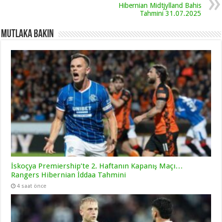
Hibernian Midtjylland Bahis
Tahmini 31.07.2025
Mutlaka Bakın
İskoçya Premiership’te 2. Haftanın Kapanış Maçı…
Rangers Hibernian İddaa Tahmini
4 saat önce