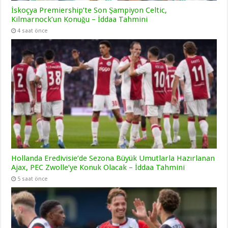
İskoçya Premiership’te Son Şampiyon Celtic,
Kilmarnock’un Konuğu – İddaa Tahmini
4 saat önce
Hollanda Eredivisie’de Sezona Büyük Umutlarla Hazırlanan
Ajax, PEC Zwolle’ye Konuk Olacak – İddaa Tahmini
5 saat önce