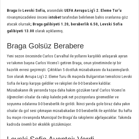
Braga
ile
Levski Sofia,
arasındaki
UEFA Avrupa Lig’i 2. Eleme Tur’u
rövanşmücadelesi öncesi
intobet
tarafından belirlenen bahis oranlarına göz
atacak olursak
;
Braga galibiyeti 1.20, beraberlik 6.50, Levski Sofia
galibiyeti 13.00
olarak açıklanmış.
Braga Golsüz Berabere
Yeni sezon öncesinde Carlos Carvalhal ile yollarını karşılıklı anlaşarak ayıran
ve takımın başına Carlos Vicens’i getiren Braga, onun yönetiminde iyi bir
hazırlık evresi geçirmişti. Çıktıkları 5 dostluk müsabakasını da kazanmışlardı.
Son olarak Avrupa Lig’i 2. Eleme Turu ilk maçında Bulgaristan temsilcisi Levski
Sofia ile karşı karşıya geldiler ve rakipleri ile 0-0 berabere kaldılar.
Müsabakanın ilk yarısında topa daha hakim gözüken taraf Carlos Vicens’in
öğrencileri olsalar da rakip kalede pek net pozisyonlara giremediler ve
soyunma odalarına 0-0 beraberlik ile girildi. İkinci yarıda gole biraz daha yakın
olsalar da gol sesi çıkmayan müsabakadan 0-0 beraberlik ile ayrıldılar. Bu hafta
bu maçın rövanşında Municipal De Braga’da rakiplerini ağırlayacaklar. Takımda
kadroda önemli bir eksiklik gözükmüyor.