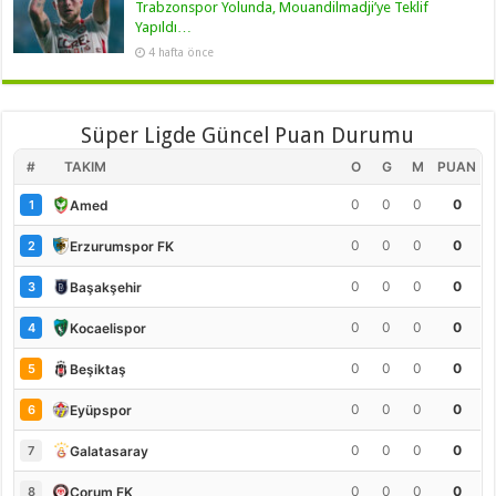
Trabzonspor Yolunda, Mouandilmadji’ye Teklif
Yapıldı…
4 hafta önce
Süper Ligde Güncel Puan Durumu
#
TAKIM
O
G
M
PUAN
0
0
0
0
Amed
1
0
0
0
0
Erzurumspor FK
2
0
0
0
0
Başakşehir
3
0
0
0
0
Kocaelispor
4
0
0
0
0
Beşiktaş
5
0
0
0
0
Eyüpspor
6
0
0
0
0
Galatasaray
7
0
0
0
0
Çorum FK
8