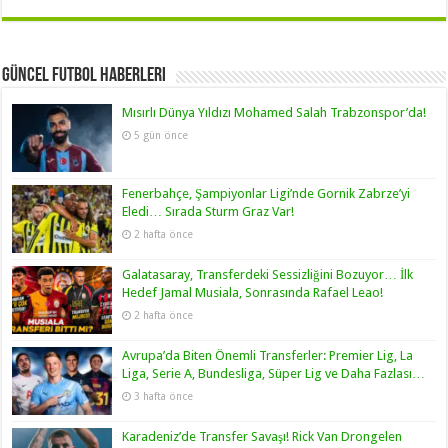
Güncel Futbol Haberleri
Mısırlı Dünya Yıldızı Mohamed Salah Trabzonspor’da!
5 gün önce
Fenerbahçe, Şampiyonlar Ligi’nde Gornik Zabrze’yi
Eledi… Sırada Sturm Graz Var!
2 hafta önce
Galatasaray, Transferdeki Sessizliğini Bozuyor… İlk
Hedef Jamal Musiala, Sonrasında Rafael Leao!
2 hafta önce
Avrupa’da Biten Önemli Transferler: Premier Lig, La
Liga, Serie A, Bundesliga, Süper Lig ve Daha Fazlası…
3 hafta önce
Karadeniz’de Transfer Savaşı! Rick Van Drongelen