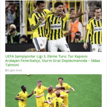
UEFA Şampiyonlar Ligi 3. Eleme Turu: Tur Kapısını
Aralayan Fenerbahçe, Sturm Graz Deplasmanında – İddaa
Tahmini
2 gün önce