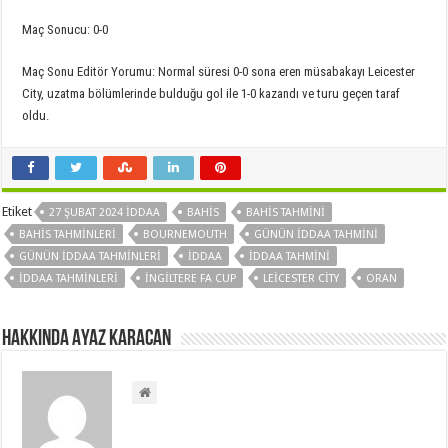
Maç Sonucu: 0-0
Maç Sonu Editör Yorumu: Normal süresi 0-0 sona eren müsabakayı Leicester
City, uzatma bölümlerinde bulduğu gol ile 1-0 kazandı ve turu geçen taraf
oldu.
Etiket
27 ŞUBAT 2024 İDDAA
BAHIS
BAHIS TAHMINI
BAHIS TAHMINLERI
BOURNEMOUTH
GÜNÜN IDDAA TAHMINI
GÜNÜN IDDAA TAHMINLERI
IDDAA
IDDAA TAHMINI
IDDAA TAHMINLERI
İNGILTERE FA CUP
LEICESTER CITY
ORAN
Hakkında Ayaz Karacan