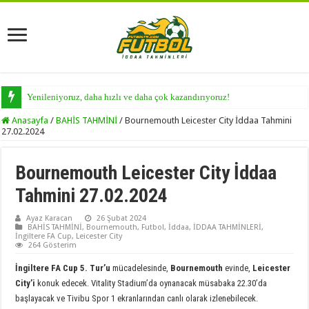
Yenileniyoruz, daha hızlı ve daha çok kazandırıyoruz!
Anasayfa
/
BAHİS TAHMİNİ
/
Bournemouth Leicester City İddaa Tahmini
27.02.2024
Bournemouth Leicester City İddaa
Tahmini 27.02.2024
Ayaz Karacan
26 Şubat 2024
BAHİS TAHMİNİ
,
Bournemouth
,
Futbol
,
İddaa
,
İDDAA TAHMİNLERİ
,
İngiltere FA Cup
,
Leicester City
264 Gösterim
İngiltere FA Cup 5. Tur’u
mücadelesinde,
Bournemouth
evinde,
Leicester
City’i
konuk edecek. Vitality Stadium’da oynanacak müsabaka 22.30’da
başlayacak ve Tivibu Spor 1 ekranlarından canlı olarak izlenebilecek.