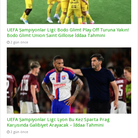
UEFA Şampiyonlar Ligi: Bodo Glimt Play Off Turuna Yakın!
Bodo Glimt Union Saint Gilloise İddaa Tahmini
2 gün önce
UEFA Şampiyonlar Ligi: Lyon Bu Kez Sparta Prag
Karşısında Galibiyet Arayacak – İddaa Tahmini
2 gün önce