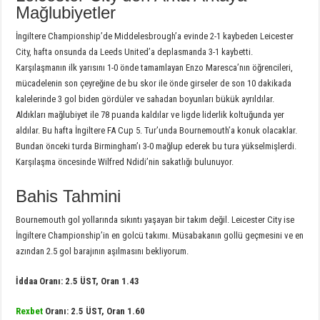
Mağlubiyetler
İngiltere Championship’de Middelesbrough’a evinde 2-1 kaybeden Leicester
City, hafta onsunda da Leeds United’a deplasmanda 3-1 kaybetti.
Karşılaşmanın ilk yarısını 1-0 önde tamamlayan Enzo Maresca’nın öğrencileri,
mücadelenin son çeyreğine de bu skor ile önde girseler de son 10 dakikada
kalelerinde 3 gol biden gördüler ve sahadan boyunları bükük ayrıldılar.
Aldıkları mağlubiyet ile 78 puanda kaldılar ve ligde liderlik koltuğunda yer
aldılar. Bu hafta İngiltere FA Cup 5. Tur’unda Bournemouth’a konuk olacaklar.
Bundan önceki turda Birmingham’ı 3-0 mağlup ederek bu tura yükselmişlerdi.
Karşılaşma öncesinde Wilfred Ndidi’nin sakatlığı bulunuyor.
Bahis Tahmini
Bournemouth gol yollarında sıkıntı yaşayan bir takım değil. Leicester City ise
İngiltere Championship’in en golcü takımı. Müsabakanın gollü geçmesini ve en
azından 2.5 gol barajının aşılmasını bekliyorum.
İddaa Oranı: 2.5 ÜST, Oran 1.43
Rexbet
Oranı: 2.5 ÜST, Oran 1.60