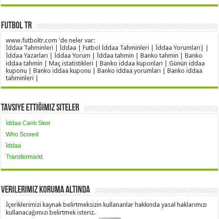
Futbol TR
www.futboltr.com 'de neler var:
İddaa Tahminleri | İddaa | Futbol İddaa Tahminleri | İddaa Yorumları| |
İddaa Yazarları | İddaa Yorum | İddaa tahmin | Banko tahmin | Banko
iddaa tahmin | Maç istatistikleri | Banko iddaa kuponları | Günün iddaa
kuponu | Banko iddaa kuponu | Banko iddaa yorumları | Banko iddaa
tahminleri |
Tavsiye Ettiğimiz Siteler
İddaa Canlı Skor
Who Scored
İddaa
Transfermarkt
Verilerimiz Koruma Altında
İçeriklerimizi kaynak belirtmeksizin kullananlar hakkında yasal haklarımızı
kullanacağımızı belirtmek isteriz.