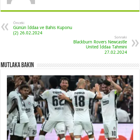
Önceki
Günün İddaa ve Bahis Kuponu
(2) 26.02.2024
Sonraki
Blackburn Rovers Newcastle
United İddaa Tahmini
27.02.2024
Mutlaka Bakın