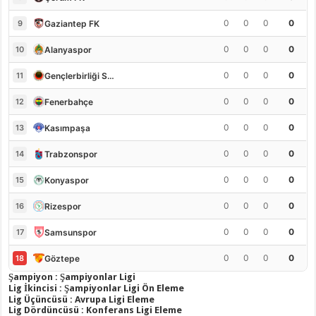
0
0
0
0
Gaziantep FK
9
0
0
0
0
Alanyaspor
10
0
0
0
0
Gençlerbirliği S.K.
11
0
0
0
0
Fenerbahçe
12
0
0
0
0
Kasımpaşa
13
0
0
0
0
Trabzonspor
14
0
0
0
0
Konyaspor
15
0
0
0
0
Rizespor
16
0
0
0
0
Samsunspor
17
0
0
0
0
Göztepe
18
Şampiyon : Şampiyonlar Ligi
Lig İkincisi : Şampiyonlar Ligi Ön Eleme
Lig Üçüncüsü : Avrupa Ligi Eleme
Lig Dördüncüsü : Konferans Ligi Eleme