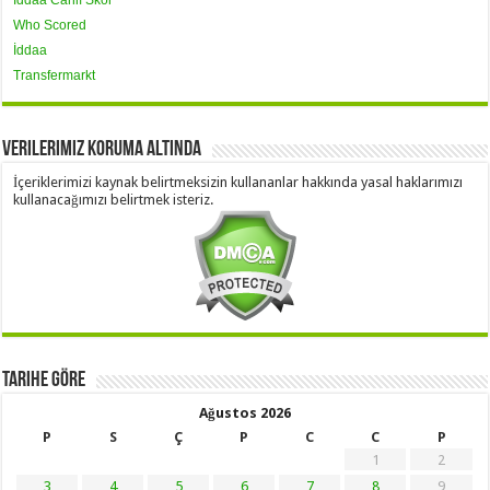
İddaa Canlı Skor
Who Scored
İddaa
Transfermarkt
Verilerimiz Koruma Altında
İçeriklerimizi kaynak belirtmeksizin kullananlar hakkında yasal haklarımızı
kullanacağımızı belirtmek isteriz.
Tarihe Göre
Ağustos 2026
P
S
Ç
P
C
C
P
1
2
3
4
5
6
7
8
9