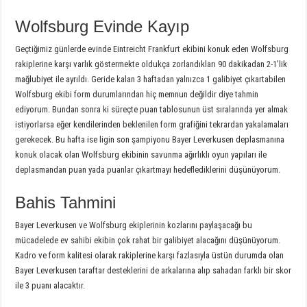
Wolfsburg Evinde Kayıp
Geçtiğimiz günlerde evinde Eintreicht Frankfurt ekibini konuk eden Wolfsburg
rakiplerine karşı varlık göstermekte oldukça zorlandıkları 90 dakikadan 2-1’lik
mağlubiyet ile ayrıldı. Geride kalan 3 haftadan yalnızca 1 galibiyet çıkartabilen
Wolfsburg ekibi form durumlarından hiç memnun değildir diye tahmin
ediyorum. Bundan sonra ki süreçte puan tablosunun üst sıralarında yer almak
istiyorlarsa eğer kendilerinden beklenilen form grafiğini tekrardan yakalamaları
gerekecek. Bu hafta ise ligin son şampiyonu Bayer Leverkusen deplasmanına
konuk olacak olan Wolfsburg ekibinin savunma ağırlıklı oyun yapıları ile
deplasmandan puan yada puanlar çıkartmayı hedeflediklerini düşünüyorum.
Bahis Tahmini
Bayer Leverkusen ve Wolfsburg ekiplerinin kozlarını paylaşacağı bu
mücadelede ev sahibi ekibin çok rahat bir galibiyet alacağını düşünüyorum.
Kadro ve form kalitesi olarak rakiplerine karşı fazlasıyla üstün durumda olan
Bayer Leverkusen taraftar desteklerini de arkalarına alıp sahadan farklı bir skor
ile 3 puanı alacaktır.