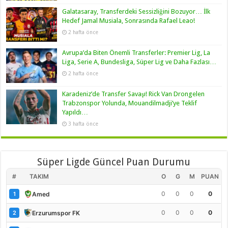
Galatasaray, Transferdeki Sessizliğini Bozuyor… İlk
Hedef Jamal Musiala, Sonrasında Rafael Leao!
2 hafta önce
Avrupa’da Biten Önemli Transferler: Premier Lig, La
Liga, Serie A, Bundesliga, Süper Lig ve Daha Fazlası…
2 hafta önce
Karadeniz’de Transfer Savaşı! Rick Van Drongelen
Trabzonspor Yolunda, Mouandilmadji’ye Teklif
Yapıldı…
3 hafta önce
Süper Ligde Güncel Puan Durumu
#
TAKIM
O
G
M
PUAN
0
0
0
0
Amed
1
0
0
0
0
Erzurumspor FK
2