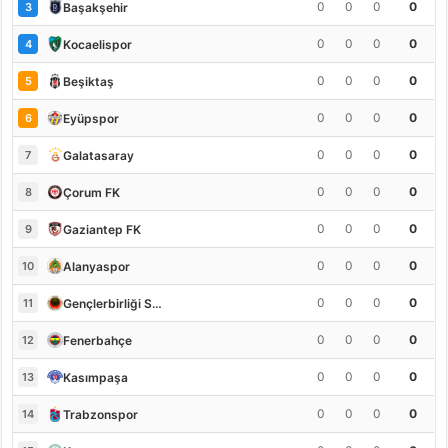
0
0
0
0
Başakşehir
3
0
0
0
0
Kocaelispor
4
0
0
0
0
Beşiktaş
5
0
0
0
0
Eyüpspor
6
0
0
0
0
Galatasaray
7
0
0
0
0
Çorum FK
8
0
0
0
0
Gaziantep FK
9
0
0
0
0
Alanyaspor
10
0
0
0
0
Gençlerbirliği S.K.
11
0
0
0
0
Fenerbahçe
12
0
0
0
0
Kasımpaşa
13
0
0
0
0
Trabzonspor
14