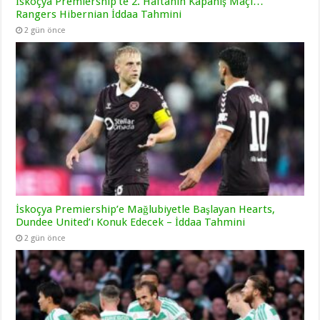
İskoçya Premiership’te 2. Haftanın Kapanış Maçı…
Rangers Hibernian İddaa Tahmini
2 gün önce
İskoçya Premiership’e Mağlubiyetle Başlayan Hearts,
Dundee United’ı Konuk Edecek – İddaa Tahmini
2 gün önce