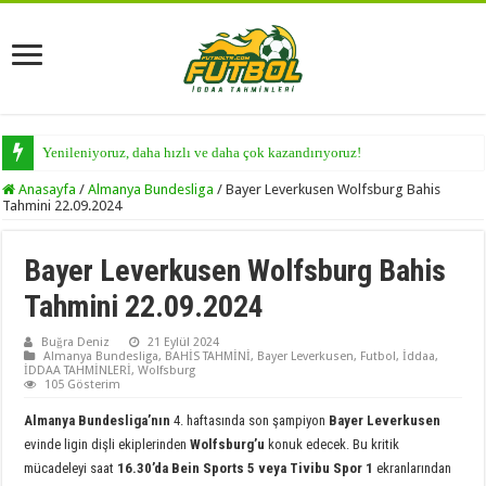
Yenileniyoruz, daha hızlı ve daha çok kazandırıyoruz!
Anasayfa
/
Almanya Bundesliga
/
Bayer Leverkusen Wolfsburg Bahis
Tahmini 22.09.2024
Bayer Leverkusen Wolfsburg Bahis
Tahmini 22.09.2024
Buğra Deniz
21 Eylül 2024
Almanya Bundesliga
,
BAHİS TAHMİNİ
,
Bayer Leverkusen
,
Futbol
,
İddaa
,
İDDAA TAHMİNLERİ
,
Wolfsburg
105 Gösterim
Almanya Bundesliga’nın
4. haftasında son şampiyon
Bayer Leverkusen
evinde ligin dişli ekiplerinden
Wolfsburg’u
konuk edecek. Bu kritik
mücadeleyi saat
16.30’da Bein Sports 5 veya Tivibu Spor 1
ekranlarından