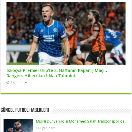
İskoçya Premiership’te 2. Haftanın Kapanış Maçı…
Rangers Hibernian İddaa Tahmini
3 gün önce
Güncel Futbol Haberleri
Mısırlı Dünya Yıldızı Mohamed Salah Trabzonspor’da!
4 gün önce