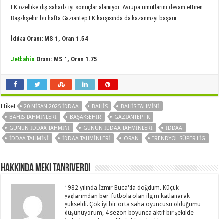
FK özellike dış sahada iyi sonuçlar alamıyor. Avrupa umutlarını devam ettiren
Başakşehir bu hafta Gaziantep FK karşısında da kazanmayı başarır.
İddaa Oranı: MS 1, Oran 1.54
Jetbahis
Oranı: MS 1, Oran 1.75
Etiket
20 NISAN 2025 IDDAA
BAHIS
BAHIS TAHMINI
BAHIS TAHMINLERI
BAŞAKŞEHIR
GAZIANTEP FK
GÜNÜN IDDAA TAHMINI
GÜNÜN IDDAA TAHMINLERI
IDDAA
IDDAA TAHMINI
IDDAA TAHMINLERI
ORAN
TRENDYOL SÜPER LIG
Hakkında Meki Tanrıverdi
1982 yılında İzmir Buca'da doğdum. Küçük
yaşlarımdan beri futbola olan ilgim katlanarak
yükseldi. Çok iyi bir orta saha oyuncusu olduğumu
düşünüyorum, 4 sezon boyunca aktif bir şekilde