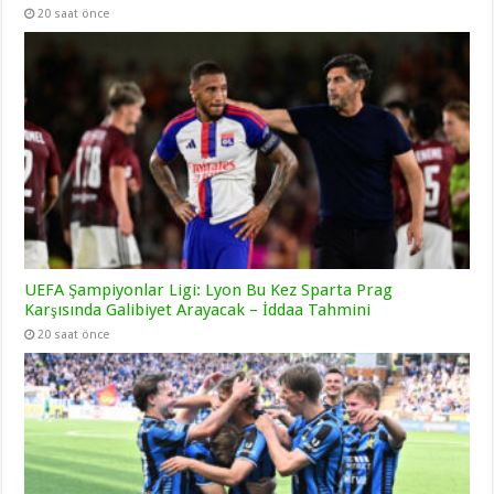
20 saat önce
UEFA Şampiyonlar Ligi: Lyon Bu Kez Sparta Prag
Karşısında Galibiyet Arayacak – İddaa Tahmini
20 saat önce