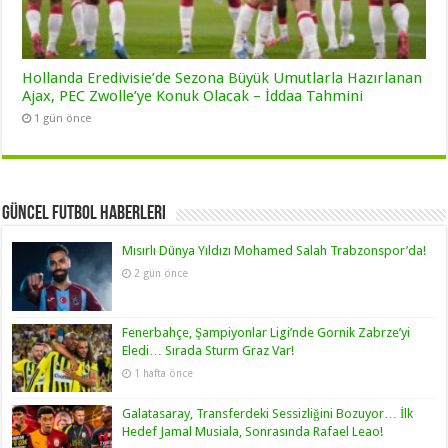
Hollanda Eredivisie’de Sezona Büyük Umutlarla Hazırlanan
Ajax, PEC Zwolle’ye Konuk Olacak – İddaa Tahmini
1 gün önce
Güncel Futbol Haberleri
Mısırlı Dünya Yıldızı Mohamed Salah Trabzonspor’da!
2 gün önce
Fenerbahçe, Şampiyonlar Ligi’nde Gornik Zabrze’yi
Eledi… Sırada Sturm Graz Var!
1 hafta önce
Galatasaray, Transferdeki Sessizliğini Bozuyor… İlk
Hedef Jamal Musiala, Sonrasında Rafael Leao!