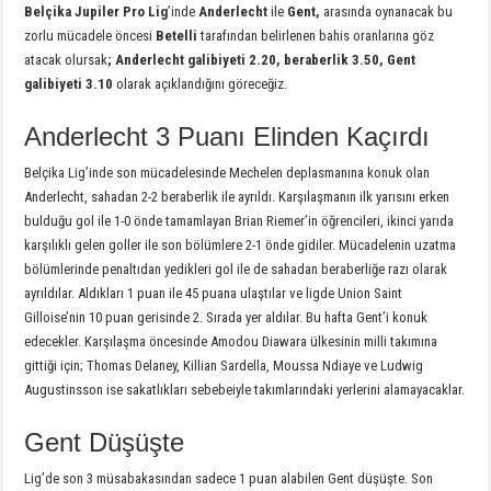
Belçika Jupiler Pro Lig
’inde
Anderlecht
ile
Gent,
arasında oynanacak bu
zorlu mücadele öncesi
Betelli
tarafından belirlenen bahis oranlarına göz
atacak olursak
;
Anderlecht galibiyeti 2.20, beraberlik 3.50, Gent
galibiyeti 3.10
olarak açıklandığını göreceğiz.
Anderlecht 3 Puanı Elinden Kaçırdı
Belçika Lig’inde son mücadelesinde Mechelen deplasmanına konuk olan
Anderlecht, sahadan 2-2 beraberlik ile ayrıldı. Karşılaşmanın ilk yarısını erken
bulduğu gol ile 1-0 önde tamamlayan Brian Riemer’in öğrencileri, ikinci yarıda
karşılıklı gelen goller ile son bölümlere 2-1 önde gidiler. Mücadelenin uzatma
bölümlerinde penaltıdan yedikleri gol ile de sahadan beraberliğe razı olarak
ayrıldılar. Aldıkları 1 puan ile 45 puana ulaştılar ve ligde Union Saint
Gilloise’nin 10 puan gerisinde 2. Sırada yer aldılar. Bu hafta Gent’i konuk
edecekler. Karşılaşma öncesinde Amodou Diawara ülkesinin milli takımına
gittiği için; Thomas Delaney, Killian Sardella, Moussa Ndiaye ve Ludwig
Augustinsson ise sakatlıkları sebebeiyle takımlarındaki yerlerini alamayacaklar.
Gent Düşüşte
Lig’de son 3 müsabakasından sadece 1 puan alabilen Gent düşüşte. Son