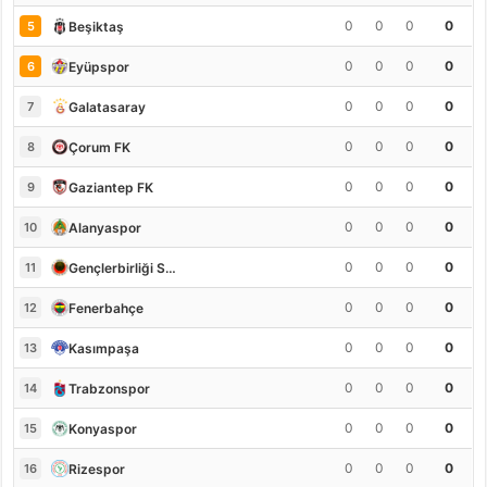
0
0
0
0
Beşiktaş
5
0
0
0
0
Eyüpspor
6
0
0
0
0
Galatasaray
7
0
0
0
0
Çorum FK
8
0
0
0
0
Gaziantep FK
9
0
0
0
0
Alanyaspor
10
0
0
0
0
Gençlerbirliği S.K.
11
0
0
0
0
Fenerbahçe
12
0
0
0
0
Kasımpaşa
13
0
0
0
0
Trabzonspor
14
0
0
0
0
Konyaspor
15
0
0
0
0
Rizespor
16