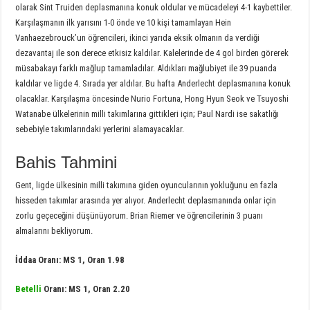
olarak Sint Truiden deplasmanına konuk oldular ve mücadeleyi 4-1 kaybettiler.
Karşılaşmanın ilk yarısını 1-0 önde ve 10 kişi tamamlayan Hein
Vanhaezebrouck’un öğrencileri, ikinci yarıda eksik olmanın da verdiği
dezavantaj ile son derece etkisiz kaldılar. Kalelerinde de 4 gol birden görerek
müsabakayı farklı mağlup tamamladılar. Aldıkları mağlubiyet ile 39 puanda
kaldılar ve ligde 4. Sırada yer aldılar. Bu hafta Anderlecht deplasmanına konuk
olacaklar. Karşılaşma öncesinde Nurio Fortuna, Hong Hyun Seok ve Tsuyoshi
Watanabe ülkelerinin milli takımlarına gittikleri için; Paul Nardi ise sakatlığı
sebebiyle takımlarındaki yerlerini alamayacaklar.
Bahis Tahmini
Gent, ligde ülkesinin milli takımına giden oyuncularının yokluğunu en fazla
hisseden takımlar arasında yer alıyor. Anderlecht deplasmanında onlar için
zorlu geçeceğini düşünüyorum. Brian Riemer ve öğrencilerinin 3 puanı
almalarını bekliyorum.
İddaa Oranı: MS 1, Oran 1.98
Betelli
Oranı: MS 1, Oran 2.20