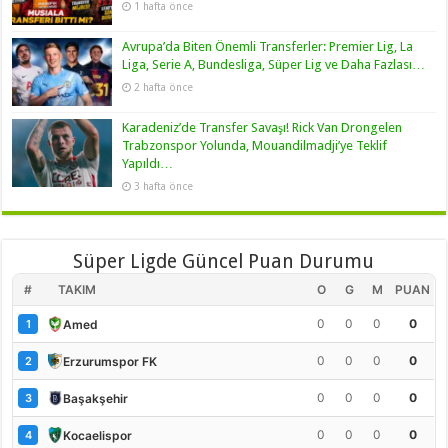
1 hafta önce
Avrupa’da Biten Önemli Transferler: Premier Lig, La
Liga, Serie A, Bundesliga, Süper Lig ve Daha Fazlası…
2 hafta önce
Karadeniz’de Transfer Savaşı! Rick Van Drongelen
Trabzonspor Yolunda, Mouandilmadji’ye Teklif
Yapıldı…
3 hafta önce
Süper Ligde Güncel Puan Durumu
#
TAKIM
O
G
M
PUAN
0
0
0
0
Amed
1
0
0
0
0
Erzurumspor FK
2
0
0
0
0
Başakşehir
3
0
0
0
0
Kocaelispor
4