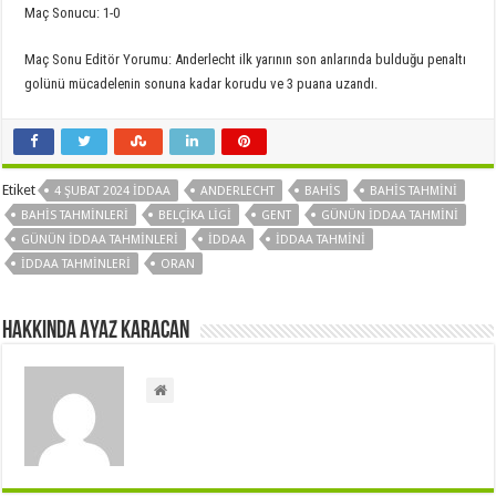
Maç Sonucu: 1-0
Maç Sonu Editör Yorumu: Anderlecht ilk yarının son anlarında bulduğu penaltı
golünü mücadelenin sonuna kadar korudu ve 3 puana uzandı.
Etiket
4 ŞUBAT 2024 İDDAA
ANDERLECHT
BAHIS
BAHIS TAHMINI
BAHIS TAHMINLERI
BELÇIKA LIGI
GENT
GÜNÜN IDDAA TAHMINI
GÜNÜN IDDAA TAHMINLERI
IDDAA
IDDAA TAHMINI
IDDAA TAHMINLERI
ORAN
Hakkında Ayaz Karacan