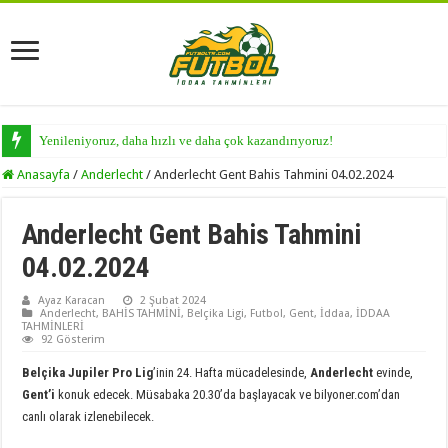
Yenileniyoruz, daha hızlı ve daha çok kazandırıyoruz!
Anasayfa
/
Anderlecht
/
Anderlecht Gent Bahis Tahmini 04.02.2024
Anderlecht Gent Bahis Tahmini
04.02.2024
Ayaz Karacan
2 Şubat 2024
Anderlecht
,
BAHİS TAHMİNİ
,
Belçika Ligi
,
Futbol
,
Gent
,
İddaa
,
İDDAA
TAHMİNLERİ
92 Gösterim
Belçika Jupiler Pro Lig
’inin 24. Hafta mücadelesinde,
Anderlecht
evinde,
Gent’i
konuk edecek. Müsabaka 20.30’da başlayacak ve bilyoner.com’dan
canlı olarak izlenebilecek.