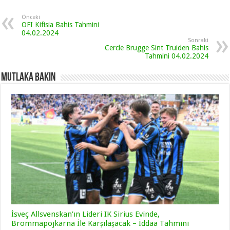
Önceki
OFI Kifisia Bahis Tahmini
04.02.2024
Sonraki
Cercle Brugge Sint Truiden Bahis
Tahmini 04.02.2024
Mutlaka Bakın
İsveç Allsvenskan’ın Lideri IK Sirius Evinde,
Brommapojkarna İle Karşılaşacak – İddaa Tahmini