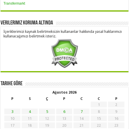
Transfermarkt
Verilerimiz Koruma Altında
İçeriklerimizi kaynak belirtmeksizin kullananlar hakkında yasal haklarımızı
kullanacağımızı belirtmek isteriz.
Tarihe Göre
Ağustos 2026
P
S
Ç
P
C
C
P
1
2
3
4
5
6
7
8
9
10
11
12
13
14
15
16
17
18
19
20
21
22
23