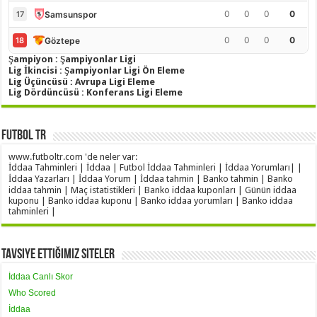
0
0
0
0
Samsunspor
17
0
0
0
0
Göztepe
18
Şampiyon : Şampiyonlar Ligi
Lig İkincisi : Şampiyonlar Ligi Ön Eleme
Lig Üçüncüsü : Avrupa Ligi Eleme
Lig Dördüncüsü : Konferans Ligi Eleme
Futbol TR
www.futboltr.com 'de neler var:
İddaa Tahminleri | İddaa | Futbol İddaa Tahminleri | İddaa Yorumları| |
İddaa Yazarları | İddaa Yorum | İddaa tahmin | Banko tahmin | Banko
iddaa tahmin | Maç istatistikleri | Banko iddaa kuponları | Günün iddaa
kuponu | Banko iddaa kuponu | Banko iddaa yorumları | Banko iddaa
tahminleri |
Tavsiye Ettiğimiz Siteler
İddaa Canlı Skor
Who Scored
İddaa