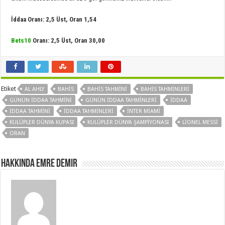
İddaa Oranı: 2,5 Üst, Oran 1,54
Bets10
Oranı: 2,5 Üst, Oran 30,00
Etiket
AL AHLY
BAHIS
BAHIS TAHMINI
BAHIS TAHMINLERI
GÜNÜN IDDAA TAHMINI
GÜNÜN IDDAA TAHMINLERI
IDDAA
IDDAA TAHMINI
IDDAA TAHMINLERI
İNTER MIAMI
KULÜPLER DÜNYA KUPASI
KULÜPLER DÜNYA ŞAMPIYONASI
LIONEL MESSI
ORAN
Hakkında Emre Demir