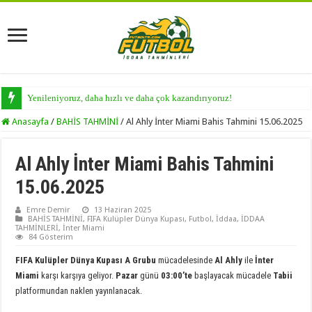
Yenileniyoruz, daha hızlı ve daha çok kazandırıyoruz!
Anasayfa
/
BAHİS TAHMİNİ
/
Al Ahly İnter Miami Bahis Tahmini 15.06.2025
Al Ahly İnter Miami Bahis Tahmini
15.06.2025
Emre Demir
13 Haziran 2025
BAHİS TAHMİNİ
,
FIFA Kulüpler Dünya Kupası
,
Futbol
,
İddaa
,
İDDAA
TAHMİNLERİ
,
İnter Miami
84 Gösterim
FIFA Kulüpler Dünya Kupası A Grubu
mücadelesinde
Al Ahly
ile
İnter
Miami
karşı karşıya geliyor.
Pazar
günü
03:00’te
başlayacak mücadele
Tabii
platformundan naklen yayınlanacak.