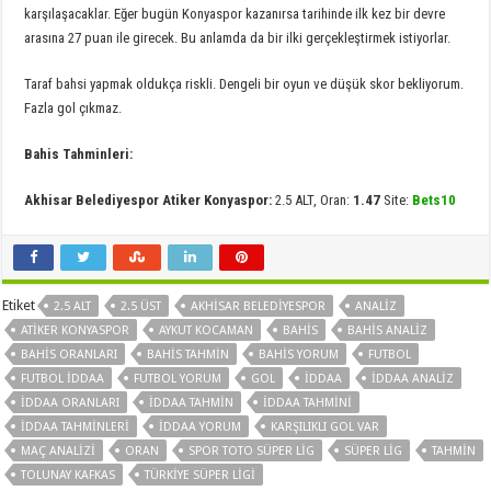
karşılaşacaklar. Eğer bugün Konyaspor kazanırsa tarihinde ilk kez bir devre
arasına 27 puan ile girecek. Bu anlamda da bir ilki gerçekleştirmek istiyorlar.
Taraf bahsi yapmak oldukça riskli. Dengeli bir oyun ve düşük skor bekliyorum.
Fazla gol çıkmaz.
Bahis Tahminleri:
Akhisar Belediyespor Atiker Konyaspor:
2.5 ALT, Oran:
1.47
Site:
Bets10
Etiket
2.5 ALT
2.5 ÜST
AKHISAR BELEDIYESPOR
ANALIZ
ATIKER KONYASPOR
AYKUT KOCAMAN
BAHIS
BAHIS ANALIZ
BAHIS ORANLARI
BAHIS TAHMIN
BAHIS YORUM
FUTBOL
FUTBOL IDDAA
FUTBOL YORUM
GOL
IDDAA
IDDAA ANALIZ
IDDAA ORANLARI
IDDAA TAHMIN
IDDAA TAHMINI
IDDAA TAHMINLERI
IDDAA YORUM
KARŞILIKLI GOL VAR
MAÇ ANALIZI
ORAN
SPOR TOTO SÜPER LIG
SÜPER LIG
TAHMIN
TOLUNAY KAFKAS
TÜRKIYE SÜPER LIGI