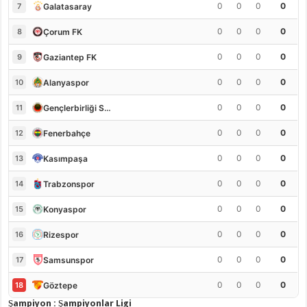
0
0
0
0
Galatasaray
7
0
0
0
0
Çorum FK
8
0
0
0
0
Gaziantep FK
9
0
0
0
0
Alanyaspor
10
0
0
0
0
Gençlerbirliği S.K.
11
0
0
0
0
Fenerbahçe
12
0
0
0
0
Kasımpaşa
13
0
0
0
0
Trabzonspor
14
0
0
0
0
Konyaspor
15
0
0
0
0
Rizespor
16
0
0
0
0
Samsunspor
17
0
0
0
0
Göztepe
18
Şampiyon : Şampiyonlar Ligi