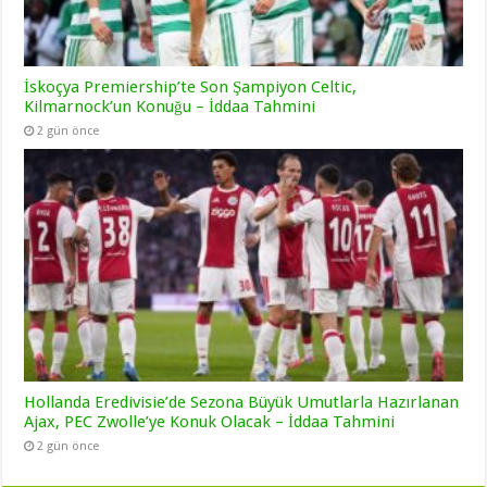
İskoçya Premiership’te Son Şampiyon Celtic,
Kilmarnock’un Konuğu – İddaa Tahmini
2 gün önce
Hollanda Eredivisie’de Sezona Büyük Umutlarla Hazırlanan
Ajax, PEC Zwolle’ye Konuk Olacak – İddaa Tahmini
2 gün önce