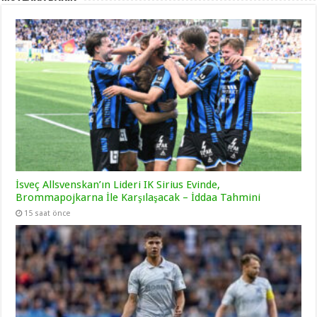
İsveç Allsvenskan’ın Lideri IK Sirius Evinde,
Brommapojkarna İle Karşılaşacak – İddaa Tahmini
15 saat önce