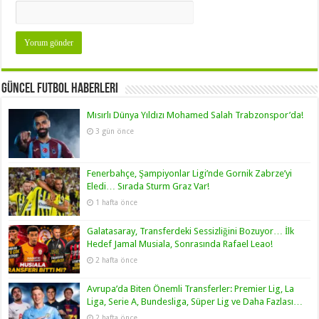
Güncel Futbol Haberleri
Mısırlı Dünya Yıldızı Mohamed Salah Trabzonspor’da!
3 gün önce
Fenerbahçe, Şampiyonlar Ligi’nde Gornik Zabrze’yi
Eledi… Sırada Sturm Graz Var!
1 hafta önce
Galatasaray, Transferdeki Sessizliğini Bozuyor… İlk
Hedef Jamal Musiala, Sonrasında Rafael Leao!
2 hafta önce
Avrupa’da Biten Önemli Transferler: Premier Lig, La
Liga, Serie A, Bundesliga, Süper Lig ve Daha Fazlası…
2 hafta önce