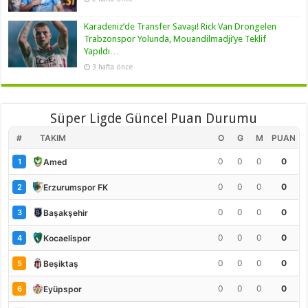
Karadeniz’de Transfer Savaşı! Rick Van Drongelen
Trabzonspor Yolunda, Mouandilmadji’ye Teklif
Yapıldı…
3 hafta önce
Süper Ligde Güncel Puan Durumu
#
TAKIM
O
G
M
PUAN
0
0
0
0
Amed
1
0
0
0
0
Erzurumspor FK
2
0
0
0
0
Başakşehir
3
0
0
0
0
Kocaelispor
4
0
0
0
0
Beşiktaş
5
0
0
0
0
Eyüpspor
6