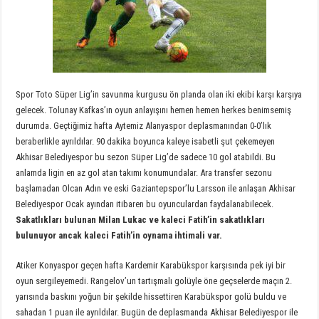
Spor Toto Süper Lig’in savunma kurgusu ön planda olan iki ekibi karşı karşıya
gelecek. Tolunay Kafkas’ın oyun anlayışını hemen hemen herkes benimsemiş
durumda. Geçtiğimiz hafta Aytemiz Alanyaspor deplasmanından 0-0’lık
beraberlikle ayrıldılar. 90 dakika boyunca kaleye isabetli şut çekemeyen
Akhisar Belediyespor bu sezon Süper Lig’de sadece 10 gol atabildi. Bu
anlamda ligin en az gol atan takımı konumundalar. Ara transfer sezonu
başlamadan Olcan Adın ve eski Gaziantepspor’lu Larsson ile anlaşan Akhisar
Belediyespor Ocak ayından itibaren bu oyunculardan faydalanabilecek.
Sakatlıkları bulunan Milan Lukac ve kaleci Fatih’in sakatlıkları
bulunuyor ancak kaleci Fatih’in oynama ihtimali var.
Atiker Konyaspor geçen hafta Kardemir Karabükspor karşısında pek iyi bir
oyun sergileyemedi. Rangelov’un tartışmalı golüyle öne geçselerde maçın 2.
yarısında baskını yoğun bir şekilde hissettiren Karabükspor golü buldu ve
sahadan 1 puan ile ayrıldılar. Bugün de deplasmanda Akhisar Belediyespor ile