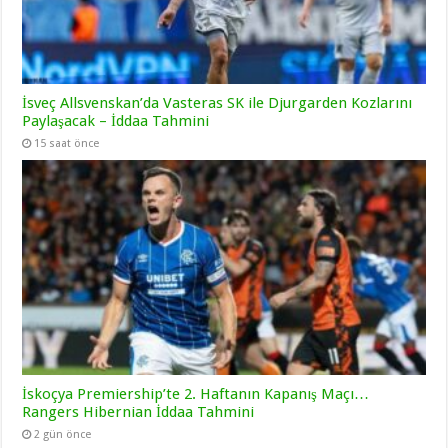
İsveç Allsvenskan’da Vasteras SK ile Djurgarden Kozlarını
Paylaşacak – İddaa Tahmini
15 saat önce
İskoçya Premiership’te 2. Haftanın Kapanış Maçı…
Rangers Hibernian İddaa Tahmini
2 gün önce