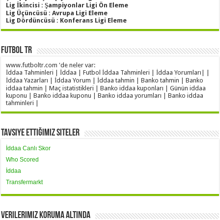
Lig İkincisi : Şampiyonlar Ligi Ön Eleme
Lig Üçüncüsü : Avrupa Ligi Eleme
Lig Dördüncüsü : Konferans Ligi Eleme
Futbol TR
www.futboltr.com 'de neler var:
İddaa Tahminleri | İddaa | Futbol İddaa Tahminleri | İddaa Yorumları| |
İddaa Yazarları | İddaa Yorum | İddaa tahmin | Banko tahmin | Banko
iddaa tahmin | Maç istatistikleri | Banko iddaa kuponları | Günün iddaa
kuponu | Banko iddaa kuponu | Banko iddaa yorumları | Banko iddaa
tahminleri |
Tavsiye Ettiğimiz Siteler
İddaa Canlı Skor
Who Scored
İddaa
Transfermarkt
Verilerimiz Koruma Altında