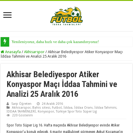
Yenileniyoruz, daha hızlı ve daha çok kazandırıyoruz!
Anasayfa
/
Akhisarspor
/
Akhisar Belediyespor Atiker Konyaspor Maçı
İddaa Tahmini ve Analizi 25 Aralık 2016
Akhisar Belediyespor Atiker
Konyaspor Maçı İddaa Tahmini ve
Analizi 25 Aralık 2016
Sarp Öğreten
24 Aralık 2016
Akhisarspor
,
Bahis sitesi
,
Futbol
,
İddaa
,
İddaa Oranı
,
İddaa Tahmini
,
İDDAA TAHMİNLERİ
,
Konyaspor
,
Türkiye Spor Toto Süper Lig
220 Gösterim
Spor Toto Süper Lig 16. Hafta maçında Akhisar Belediyespor evinde Atiker
Konyaspor’u konuk edecek. 6 maçtır mağlubiyet görmeyen Aykut Kocaman’ın