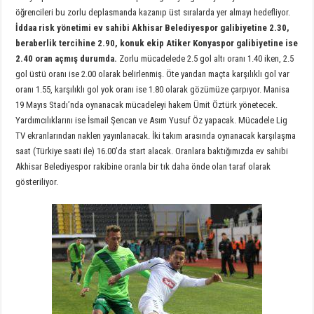
öğrencileri bu zorlu deplasmanda kazanıp üst sıralarda yer almayı hedefliyor.
İddaa risk yönetimi ev sahibi Akhisar Belediyespor galibiyetine 2.30,
beraberlik tercihine 2.90, konuk ekip Atiker Konyaspor galibiyetine ise
2.40 oran açmış durumda.
Zorlu mücadelede 2.5 gol altı oranı 1.40 iken, 2.5
gol üstü oranı ise 2.00 olarak belirlenmiş. Öte yandan maçta karşılıklı gol var
oranı 1.55, karşılıklı gol yok oranı ise 1.80 olarak gözümüze çarpıyor. Manisa
19 Mayıs Stadı’nda oynanacak mücadeleyi hakem Ümit Öztürk yönetecek.
Yardımcılıklarını ise İsmail Şencan ve Asım Yusuf Öz yapacak. Mücadele Lig
TV ekranlarından naklen yayınlanacak. İki takım arasında oynanacak karşılaşma
saat (Türkiye saati ile) 16.00’da start alacak. Oranlara baktığımızda ev sahibi
Akhisar Belediyespor rakibine oranla bir tık daha önde olan taraf olarak
gösteriliyor.