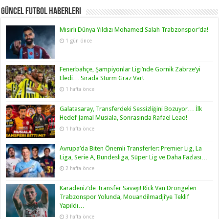
Güncel Futbol Haberleri
Mısırlı Dünya Yıldızı Mohamed Salah Trabzonspor’da!
1 gün önce
Fenerbahçe, Şampiyonlar Ligi’nde Gornik Zabrze’yi
Eledi… Sırada Sturm Graz Var!
1 hafta önce
Galatasaray, Transferdeki Sessizliğini Bozuyor… İlk
Hedef Jamal Musiala, Sonrasında Rafael Leao!
1 hafta önce
Avrupa’da Biten Önemli Transferler: Premier Lig, La
Liga, Serie A, Bundesliga, Süper Lig ve Daha Fazlası…
2 hafta önce
Karadeniz’de Transfer Savaşı! Rick Van Drongelen
Trabzonspor Yolunda, Mouandilmadji’ye Teklif
Yapıldı…
3 hafta önce