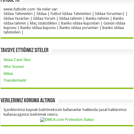
Futbol TR
www.futboltr.com 'de neler var:
İddaa Tahminleri | İddaa | Futbol İddaa Tahminleri | İddaa Yorumları| |
İddaa Yazarları | İddaa Yorum | İddaa tahmin | Banko tahmin | Banko
iddaa tahmin | Maç istatistikleri | Banko iddaa kuponları | Günün iddaa
kuponu | Banko iddaa kuponu | Banko iddaa yorumları | Banko iddaa
tahminleri |
Tavsiye Ettiğimiz Siteler
İddaa Canlı Skor
Who Scored
İddaa
Transfermarkt
Verilerimiz Koruma Altında
İçeriklerimizi kaynak belirtmeksizin kullananlar hakkında yasal haklarımızı
kullanacağımızı belirtmek isteriz.