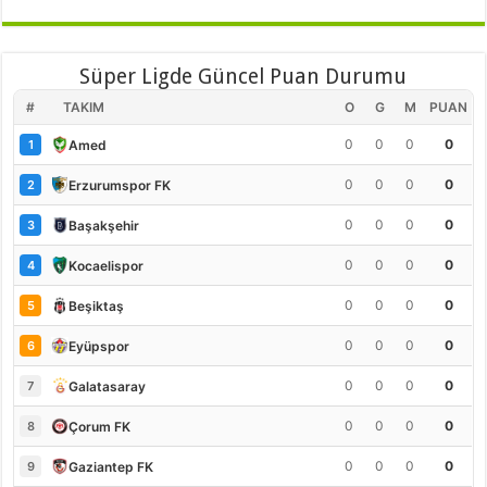
Süper Ligde Güncel Puan Durumu
#
TAKIM
O
G
M
PUAN
0
0
0
0
Amed
1
0
0
0
0
Erzurumspor FK
2
0
0
0
0
Başakşehir
3
0
0
0
0
Kocaelispor
4
0
0
0
0
Beşiktaş
5
0
0
0
0
Eyüpspor
6
0
0
0
0
Galatasaray
7
0
0
0
0
Çorum FK
8
0
0
0
0
Gaziantep FK
9