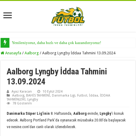
Yenileniyoruz, daha hızlı ve daha çok kazandırıyoruz!
Anasayfa
/
Aalborg
/
Aalborg Lyngby İddaa Tahmini 13.09.2024
Aalborg Lyngby İddaa Tahmini
13.09.2024
Ayaz Karacan
10 Eylül 2024
Aalborg
,
BAHİS TAHMİNİ
,
Danimarka Ligi
,
Futbol
,
İddaa
,
İDDAA
TAHMİNLERİ
,
Lyngby
78 Gösterim
Danimarka Süper Lig’inin
8. Haftasında,
Aalborg
evinde,
Lyngby
’i konuk
edecek. Aalborg Portland Park’da oynanacak müsabaka 20.00’da başlayacak
ve nesine.com’dan canlı olarak izlenebilecek.