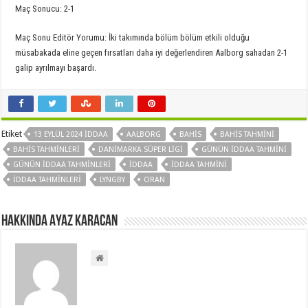
Maç Sonucu: 2-1
Maç Sonu Editör Yorumu: İki takımında bölüm bölüm etkili olduğu
müsabakada eline geçen fırsatları daha iyi değerlendiren Aalborg sahadan 2-1
galip ayrılmayı başardı.
Etiket
13 EYLÜL 2024 İDDAA
AALBORG
BAHIS
BAHIS TAHMINI
BAHIS TAHMINLERI
DANIMARKA SÜPER LIGI
GÜNÜN IDDAA TAHMINI
GÜNÜN IDDAA TAHMINLERI
IDDAA
IDDAA TAHMINI
IDDAA TAHMINLERI
LYNGBY
ORAN
Hakkında Ayaz Karacan