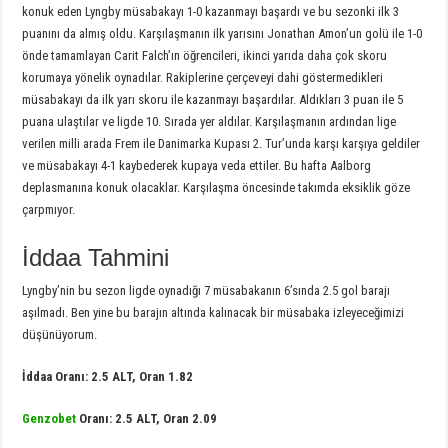
konuk eden Lyngby müsabakayı 1-0 kazanmayı başardı ve bu sezonki ilk 3
puanını da almış oldu. Karşılaşmanın ilk yarısını Jonathan Amon’un golü ile 1-0
önde tamamlayan Carit Falch’ın öğrencileri, ikinci yarıda daha çok skoru
korumaya yönelik oynadılar. Rakiplerine çerçeveyi dahi göstermedikleri
müsabakayı da ilk yarı skoru ile kazanmayı başardılar. Aldıkları 3 puan ile 5
puana ulaştılar ve ligde 10. Sırada yer aldılar. Karşılaşmanın ardından lige
verilen milli arada Frem ile Danimarka Kupası 2. Tur’unda karşı karşıya geldiler
ve müsabakayı 4-1 kaybederek kupaya veda ettiler. Bu hafta Aalborg
deplasmanına konuk olacaklar. Karşılaşma öncesinde takımda eksiklik göze
çarpmıyor.
İddaa Tahmini
Lyngby’nin bu sezon ligde oynadığı 7 müsabakanın 6’sında 2.5 gol barajı
aşılmadı. Ben yine bu barajın altında kalınacak bir müsabaka izleyeceğimizi
düşünüyorum.
İddaa Oranı: 2.5 ALT, Oran 1.82
Genzobet
Oranı: 2.5 ALT, Oran 2.09