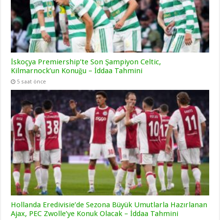
İskoçya Premiership’te Son Şampiyon Celtic,
Kilmarnock’un Konuğu – İddaa Tahmini
5 saat önce
Hollanda Eredivisie’de Sezona Büyük Umutlarla Hazırlanan
Ajax, PEC Zwolle’ye Konuk Olacak – İddaa Tahmini