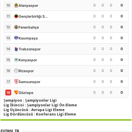
0
0
0
0
Alanyaspor
10
0
0
0
0
Gençlerbirliği S.K.
11
0
0
0
0
Fenerbahçe
12
0
0
0
0
Kasımpaşa
13
0
0
0
0
Trabzonspor
14
0
0
0
0
Konyaspor
15
0
0
0
0
Rizespor
16
0
0
0
0
Samsunspor
17
0
0
0
0
Göztepe
18
Şampiyon : Şampiyonlar Ligi
Lig İkincisi : Şampiyonlar Ligi Ön Eleme
Lig Üçüncüsü : Avrupa Ligi Eleme
Lig Dördüncüsü : Konferans Ligi Eleme