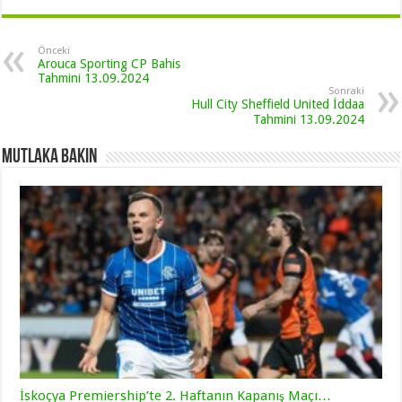
Önceki
Arouca Sporting CP Bahis
Tahmini 13.09.2024
Sonraki
Hull City Sheffield United İddaa
Tahmini 13.09.2024
Mutlaka Bakın
İskoçya Premiership’te 2. Haftanın Kapanış Maçı…