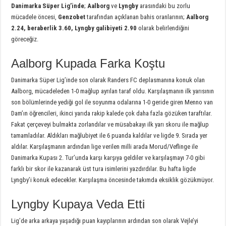
Danimarka Süper Lig’inde
;
Aalborg
ve
Lyngby
arasındaki bu zorlu
mücadele öncesi,
Genzobet
tarafından açıklanan bahis oranlarının;
Aalborg
2.24, beraberlik 3.60, Lyngby galibiyeti 2.90
olarak belirlendiğini
göreceğiz.
Aalborg Kupada Farka Koştu
Danimarka Süper Lig’inde son olarak Randers FC deplasmanına konuk olan
Aalborg, mücadeleden 1-0 mağlup ayrılan taraf oldu. Karşılaşmanın ilk yarısının
son bölümlerinde yediği gol ile soyunma odalarına 1-0 geride giren Menno van
Dam’ın öğrencileri, ikinci yarıda rakip kalede çok daha fazla gözüken taraftılar.
Fakat çerçeveyi bulmakta zorlandılar ve müsabakayı ilk yarı skoru ile mağlup
tamamladılar. Aldıkları mağlubiyet ile 6 puanda kaldılar ve ligde 9. Sırada yer
aldılar. Karşılaşmanın ardından lige verilen milli arada Morud/Veflinge ile
Danimarka Kupası 2. Tur’unda karşı karşıya geldiler ve karşılaşmayı 7-0 gibi
farklı bir skor ile kazanarak üst tura isimlerini yazdırdılar. Bu hafta ligde
Lyngby’i konuk edecekler. Karşılaşma öncesinde takımda eksiklik gözükmüyor.
Lyngby Kupaya Veda Etti
Lig’de arka arkaya yaşadığı puan kayıplarının ardından son olarak Vejle’yi